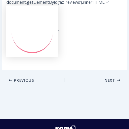
document.getElementById(‘az_reviews’).innerHTML =’
‘;
PREVIOUS
NEXT