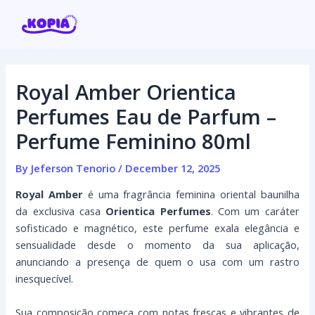
Skip
Post
to
navigation
content
Royal Amber Orientica
Home
Perfumes Eau de Parfum –
Perfume Feminino 80ml
Affiliate program
By
Jeferson Tenorio
/
December 12, 2025
Contact us
Royal Amber
é uma fragrância feminina oriental baunilha
Login / Register
da exclusiva casa
Orientica Perfumes
. Com um caráter
sofisticado e magnético, este perfume exala elegância e
sensualidade desde o momento da sua aplicação,
anunciando a presença de quem o usa com um rastro
inesquecível.
Sua composição começa com notas frescas e vibrantes de